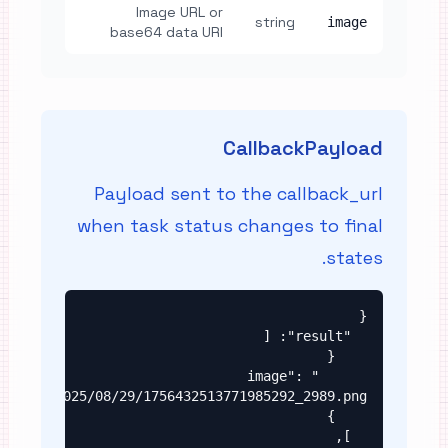
Image URL or
string
image
base64 data URI
CallbackPayload
Payload sent to the callback_url
when task status changes to final
states.
      "image": 