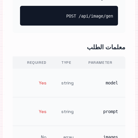
POST /api/image/gen
معلمات الطلب
REQUIRED
TYPE
PARAMETER
tifier
(e.g.,
Yes
string
model
pix2")
prompt
ng the
Yes
string
prompt
image
 image
No
array
images