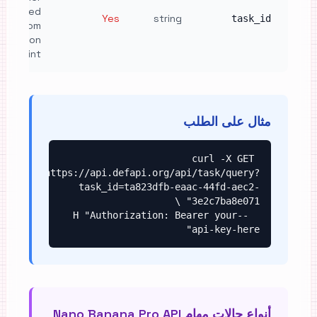
returned
Yes
string
task_id
from
neration
endpoint
مثال على الطلب
curl -X GET 
"https://api.defapi.org/api/task/query?
task_id=ta823dfb-eaac-44fd-aec2-
  -H "Authorization: Bearer your-
api-key-here"
أنواع حالات مهام Nano Banana Pro API