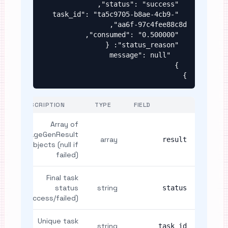
  "task_id": "ta5c9705-b8ae-4cb9-
}
DESCRIPTION
TYPE
FIELD
Array of
ImageGenResult
array
result
objects (null if
failed)
Final task
status
string
status
(success/failed)
Unique task
string
task_id