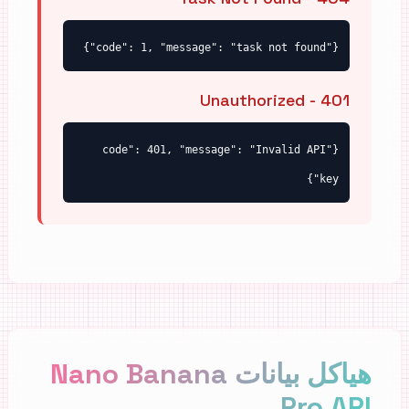
{"code": 1, "message": "task not found"}
401 - Unauthorized
{"code": 401, "message": "Invalid API
key"}
هياكل بيانات Nano Banana
Pro API