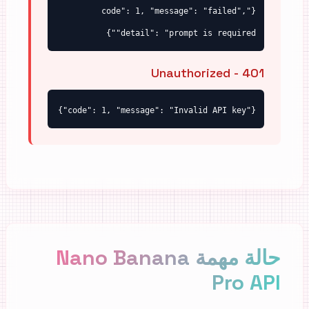
{"code": 1, "message": "failed",
"detail": "prompt is required"}
401 - Unauthorized
{"code": 1, "message": "Invalid API key"}
حالة مهمة Nano Banana
Pro API