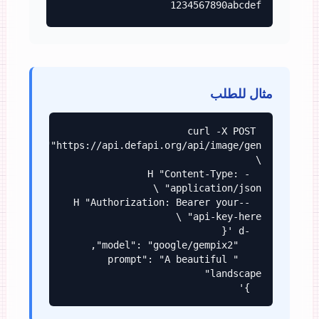
1234567890abcdef
مثال للطلب
curl -X POST 
"https://api.defapi.org/api/image/gen" 
  -H "Content-Type: 
  -H "Authorization: Bearer your-
    "prompt": "A beautiful 
  }'