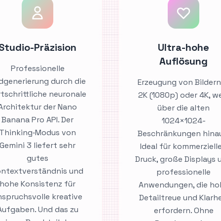
Studio-Präzision
Ultra-hohe
Auflösung
Professionelle
ldgenerierung durch die
Erzeugung von Bildern
tschrittliche neuronale
2K (1080p) oder 4K, w
Architektur der Nano
über die alten
Banana Pro API. Der
1024×1024-
Thinking‑Modus von
Beschränkungen hina
Gemini 3 liefert sehr
Ideal für kommerziell
gutes
Druck, große Displays 
ntextverständnis und
professionelle
hohe Konsistenz für
Anwendungen, die ho
nspruchsvolle kreative
Detailtreue und Klarhe
Aufgaben. Und das zu
erfordern. Ohne