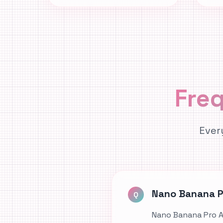
Fre
Ever
Nano Banan
Q
Nano Banana P