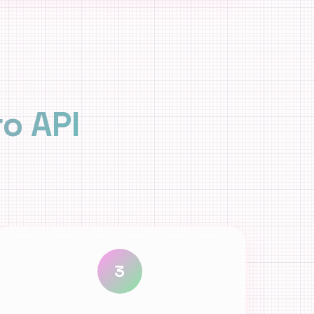
o API
3