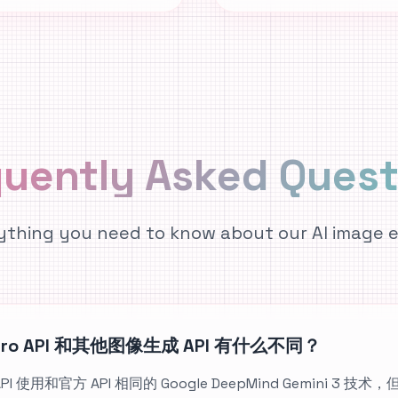
quently Asked
Quest
ything you need to know about our AI image e
a Pro API 和其他图像生成 API 有什么不同？
ro API 使用和官方 API 相同的 Google DeepMind Gemini