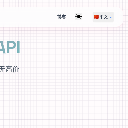
博客
🇨🇳 中文
API
，无高价