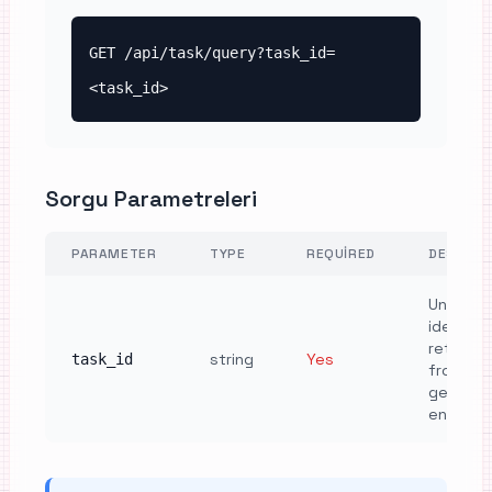
GET /api/task/query?task_id=
<task_id>
Sorgu Parametreleri
PARAMETER
TYPE
REQUIRED
DESCRIP
Unique 
identifie
returne
string
Yes
task_id
from
generat
endpoin