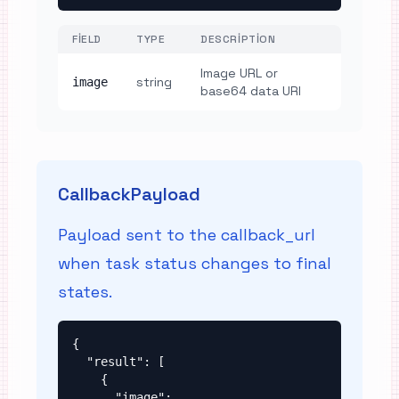
FIELD
TYPE
DESCRIPTION
Image URL or
string
image
base64 data URI
CallbackPayload
Payload sent to the callback_url
when task status changes to final
states.
{

  "result": [

    {

      "image": 