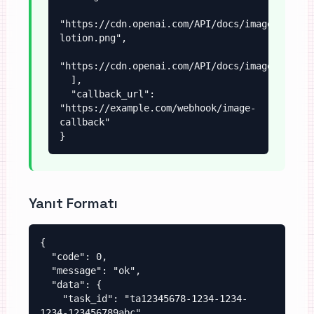
"https://cdn.openai.com/API/docs/images/body-
lotion.png",

"https://cdn.openai.com/API/docs/images/soap.p
  ],

  "callback_url": 
"https://example.com/webhook/image-
callback"

}
Yanıt Formatı
{

  "code": 0,

  "message": "ok",

  "data": {

    "task_id": "ta12345678-1234-1234-
1234-123456789abc"
