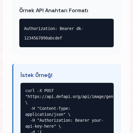
Örnek API Anahtarı Formatı
Authorization: Bearer dk-
1234567890abcdef
İstek Örneği
curl -X POST 
"https://api.defapi.org/api/image/gen" 
\

  -H "Content-Type: 
application/json" \

  -H "Authorization: Bearer your-
api-key-here" \

  -d '{
