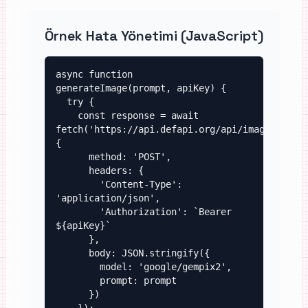
Örnek Hata Yönetimi (JavaScript)
async function 
generateImage(prompt, apiKey) {

  try {

    const response = await 
fetch('https://api.defapi.org/api/image/gen', 
{

      method: 'POST',

      headers: {

        'Content-Type': 
'application/json',

        'Authorization': `Bearer 
${apiKey}`

      },

      body: JSON.stringify({

        model: 'google/gempix2',

        prompt: prompt

      })
