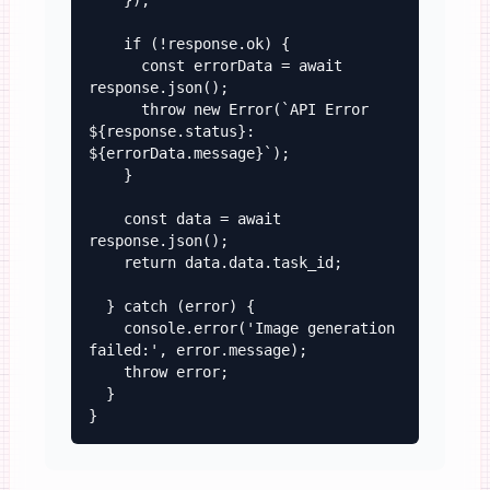
    });

    if (!response.ok) {

      const errorData = await 
response.json();

      throw new Error(`API Error 
${response.status}: 
${errorData.message}`);

    }

    const data = await 
response.json();

    return data.data.task_id;

  } catch (error) {

    console.error('Image generation 
failed:', error.message);

    throw error;

  }

}