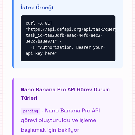
İstek Örneği
curl -X GET 
"https://api.defapi.org/api/task/query?
task_id=ta823dfb-eaac-44fd-aec2-
3e2c7ba8e071" \

  -H "Authorization: Bearer your-
api-key-here"
Nano Banana Pro API Görev Durum
Türleri
-
Nano Banana Pro API
pending
görevi oluşturuldu ve işleme
başlamak için bekliyor