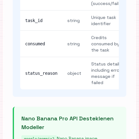
(success/failed)
Unique task
string
task_id
identifier
Credits
string
consumed by
consumed
the task
Status details
including error
object
status_reason
message if
failed
Nano Banana Pro API Desteklenen
Modeller
Nano Banana image