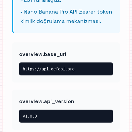
•
Nano Banana Pro API Bearer token
kimlik doğrulama mekanizması.
overview.base_url
https://api.defapi.org
overview.api_version
v1.0.0