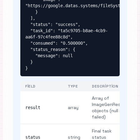
"https://google.datas.systems/fileSystem/respo
    }

  ],

  "status": "success",

  "task_id": "ta5c9705-b8ae-4cb9-
aa6f-97c4fee88c8d",

  "consumed": "0.500000",

  "status_reason": {

    "message": null

  }

}
FIELD
TYPE
DESCRIPTION
Array of
ImageGenResult
array
result
objects (null if
failed)
Final task
string
status
status