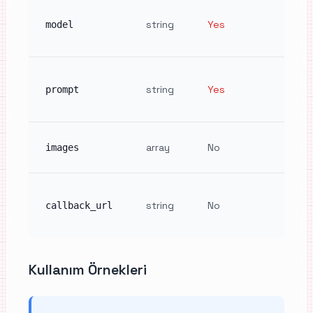
Model
string
Yes
(e.g.,
model
"goog
Text 
string
Yes
descr
prompt
image
Refer
array
No
images
URLs 
Webho
string
No
compl
callback_url
notif
Kullanım Örnekleri