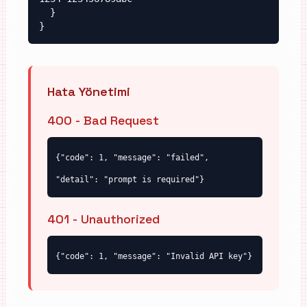
  }

}
Hata Yönetimi
400 - Bad Request
{"code": 1, "message": "failed",
"detail": "prompt is required"}
401 - Unauthorized
{"code": 1, "message": "Invalid API key"}