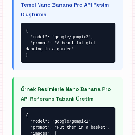
Temel Nano Banana Pro API Resim
Oluşturma
{

  "model": "google/gempix2",

  "prompt": "A beautiful girl 
dancing in a garden"

}
Örnek Resimlerle Nano Banana Pro
API Referans Tabanlı Üretim
{

  "model": "google/gempix2",

  "prompt": "Put them in a basket",

  "images": [
